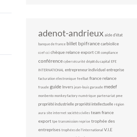
adenot-andrieux
aide d'état
bpifrance
billet
carbiolice
banque de france
chèque relance export
ccef
cci
CIR
compliance
conférence
cybersécurité
dépôt du capital
EFE
entrepreneur individuel
entreprise
INTERNATIONAL
france relance
facturation électronique
feelbat
guide
medef
Invers
fraude
jean-louis garaude
monbento
monkey factory
numérique
partenariat
pme
propriété industrielle
propriété intellectuelle
région
team france
aura
site internet
sociétés civiles
export
trophée des
tpe
transmission reprise
entreprises
V.I.E
trophées de l'international