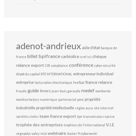
adenot-andrieux
aide d'état
banque de
bpifrance
billet
carbiolice
chèque
france
ccef
cci
conférence
relance export
CIR
compliance
cybersécurité
entrepreneur individuel
dépôt du capital
EFE INTERNATIONAL
france relance
entreprise
facturation électronique
feelbat
guide
medef
Invers
fraude
jean-louis garaude
monbento
propriété
monkey factory
numérique
partenariat
pme
industrielle
propriété intellectuelle
région aura
site internet
team france export
sociétés civiles
tpe
transmission reprise
trophée des entreprises
V.I.E
trophées de l'international
webinaire
vegepolys valey
visio
Xavier Przyborowski