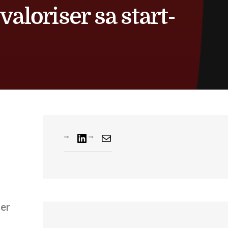
aloriser sa start-
ter