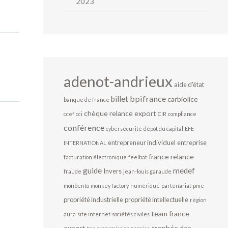
2023
adenot-andrieux
aide d'état
bpifrance
billet
carbiolice
banque de france
chèque relance export
ccef
cci
CIR
compliance
conférence
cybersécurité
dépôt du capital
EFE
entrepreneur individuel
entreprise
INTERNATIONAL
france relance
facturation électronique
feelbat
guide
medef
Invers
fraude
jean-louis garaude
monbento
monkey factory
numérique
partenariat
pme
propriété industrielle
propriété intellectuelle
région
team france
aura
site internet
sociétés civiles
export
trophée des