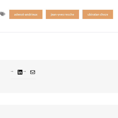
adenot-andrieux
jean-yves resche
ubiratan cheze