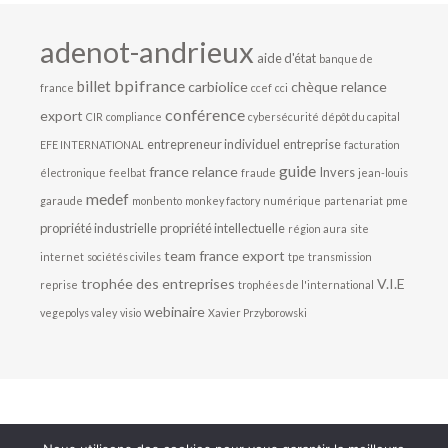
adenot-andrieux
aide d'état
banque de
bpifrance
billet
carbiolice
chèque relance
france
ccef
cci
conférence
export
CIR
compliance
cybersécurité
dépôt du capital
entrepreneur individuel
entreprise
EFE INTERNATIONAL
facturation
guide
france relance
Invers
électronique
feelbat
fraude
jean-louis
medef
garaude
monbento
monkey factory
numérique
partenariat
pme
propriété industrielle
propriété intellectuelle
région aura
site
team france export
internet
sociétés civiles
tpe
transmission
trophée des entreprises
V.I.E
reprise
trophées de l'international
webinaire
vegepolys valey
visio
Xavier Przyborowski